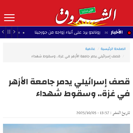
Aller
au
contenu
principal
MAIN
الأخبار
رونالدو يرد على أنباء زواجه من جورجينا
نا
22:56 - 2026/08/08
NAVIGATION
الصفحة الرئيسية
عالمية
قصف إسرائيلي يدمر جامعة الأزهر في غزة.. وسقوط شهداء
قصف إسرائيلي يدمر جامعة الأزهر
في غزة.. وسقوط شهداء
تاريخ النشر : 13:57 - 2025/10/05