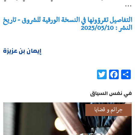
...
التفاصيل تقرؤونها في النسخة الورقية للشروق - تاريخ
النشر : 2025/05/10
إيمان بن عزيزة
Twitter
Facebook
Share
في نفس السياق
جرائم و قضايا