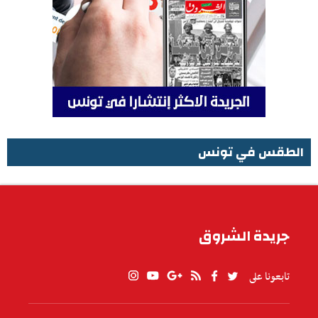
الطقس في تونس
الطقس في تونس
جريدة الشروق
تابعونا على