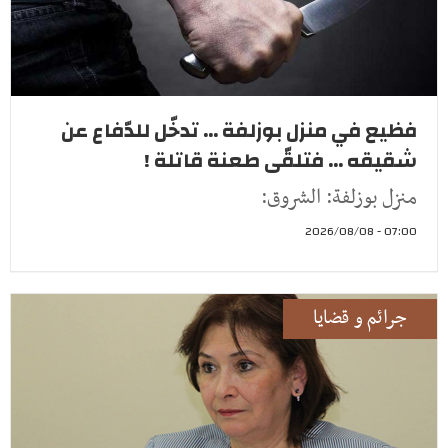
فظيع في منزل بوزلفة ... تدخّل للدّفاع عن
شقيقه ... فتلقّى طعنة قاتلة !
منزل بوزلفة: الشروق:
07:00 - 2026/08/08
جرائم و قضايا