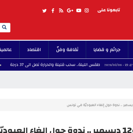
تابعونا على
Search
جرائم و قضايا
ثقافة وفنّ
اقتصاد
عالمية
طقس الليلة.. سحب قليلة والحرارة تصل الى 37 درجة
19:06 - 2026/08/06
في «بيت الحكمة» يومي 11 و12 ديسمبر .. ندوة حول إلغاء العبودي