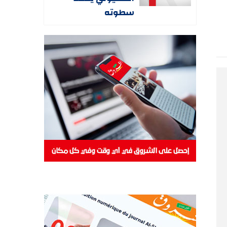
سطوته