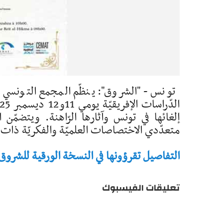
تونس - "الشروق": ينظّم المجمع التونسي ل
إلغائها في تونس وآثارها الرّاهنة. ويتضمّن
متعدّدي الاختصاصات العلميّة والفكريّة ذات الع
التفاصيل تقرؤونها في النسخة الورقية للشروق - تاريخ 
تعليقات الفيسبوك