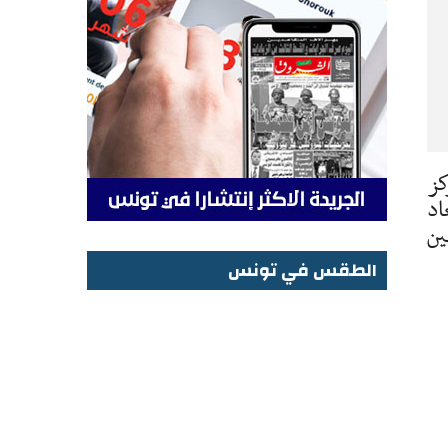
كز
بعاد
ين
الطقس في تونس
الطقس في تونس