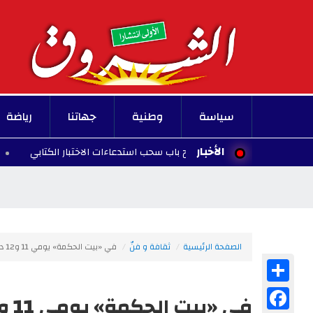
سياسة
وطنية
جهاتنا
رياضة
الأخبار
ذة.. وزارة التربية تفتح باب سحب استدعاءات الاختبار الكتابي
19:47 - 2026/08/06
الصفحة الرئيسية
ثقافة و فنّ
في «بيت الحكمة» يومي 11 و12 ديسمبر .. ندوة حول إلغاء العبوديّة في تونس
Share
Facebook