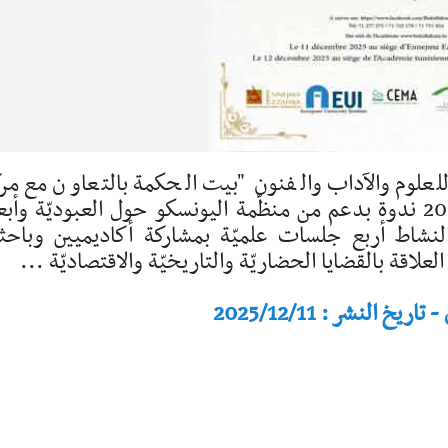
لعلوم والآداب والفنون "بيت الحكمة بالتعاون مع مر
الدّراسات الإفريقيّة يومي 11و12 ديسمبر 2025 ندوة بدعم من منظّمة اليونسكو حول العبوديّة وأ
 النشاط أربع جلسات علميّة بمشاركة أكاديميين وباحث
لاقة بالقضايا الحضاريّة والتاريخيّة والاقتصاديّة ...
النشر : 2025/12/11