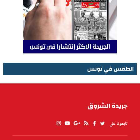
الطقس في تونس
الطقس في تونس
جريدة الشروق
تابعونا على