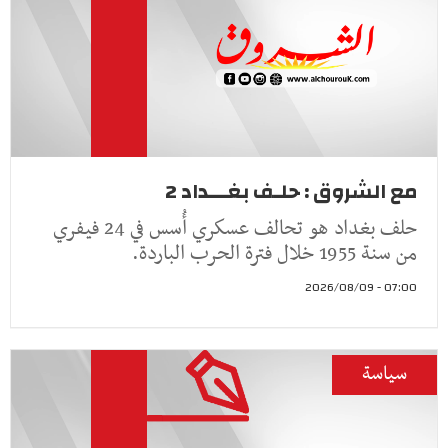
مع الشروق : حلـف بغـــداد 2
حلف بغداد هو تحالف عسكري أُسس في 24 فيفري
من سنة 1955 خلال فترة الحرب الباردة.
07:00 - 2026/08/09
سياسة