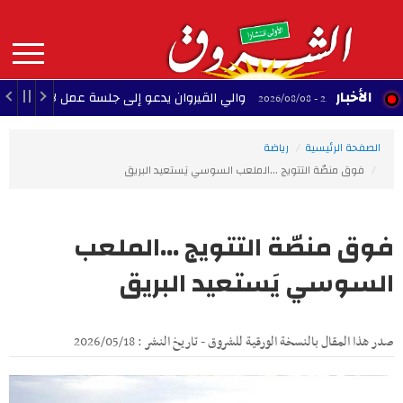
Aller
au
contenu
principal
MAIN
الأخبار
والي القيروان يدعو إلى جلسة عمل لإنقاذ الشبيبة
22:35 - 2026/08/08
NAVIGATION
الصفحة الرئيسية
رياضة
فوق منصّة التتويج ...الملعب السوسي يَستعيد البريق
فوق منصّة التتويج ...الملعب
السوسي يَستعيد البريق
صدر هذا المقال بالنسخة الورقية للشروق - تاريخ النشر : 2026/05/18