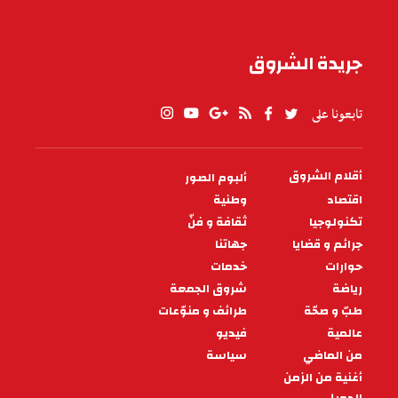
جريدة الشروق
تابعونا على
أقلام الشروق
ألبوم الصور
PIED
DE
اقتصاد
وطنية
PAGE
تكنولوجيا
ثقافة و فنّ
جرائم و قضايا
جهاتنا
حوارات
خدمات
رياضة
شروق الجمعة
طبّ و صحّة
طرائف و منوّعات
عالمية
فيديو
من الماضي
سياسة
أغنية من الزمن
الجميل