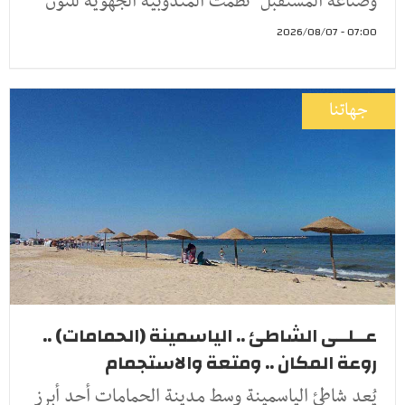
وصناعة المستقبل" نظّمت المندوبية الجهوية للتون
07:00 - 2026/08/07
جهاتنا
عــلــى الشاطئ .. الياسمينة (الحمامات) ..
روعة المكان .. ومتعة والاستجمام
يُعد شاطئ الياسمينة وسط مدينة الحمامات أحد أبرز