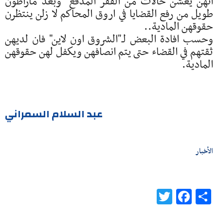
انهن يعشن حالات من الفقر المدقع وبعد ماراطون
طويل من رفع القضايا في اروق المحاكم لا زلن ينتظرن
حقوقهن المادية..
وحسب افادة البعض لـ"الشروق اون لاين" فان لديهن
ثقتهم في القضاء حتى يتم انصافهن ويكفل لهن حقوقهن
المادية.
عبد السلام السمراني
الأخبار
Twitter
Facebook
Share