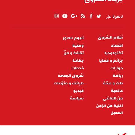
تابعونا على
أقلام الشروق
ألبوم الصور
PIED
DE
اقتصاد
وطنية
PAGE
تكنولوجيا
ثقافة و فنّ
جرائم و قضايا
جهاتنا
حوارات
خدمات
رياضة
شروق الجمعة
طبّ و صحّة
طرائف و منوّعات
عالمية
فيديو
من الماضي
سياسة
أغنية من الزمن
الجميل