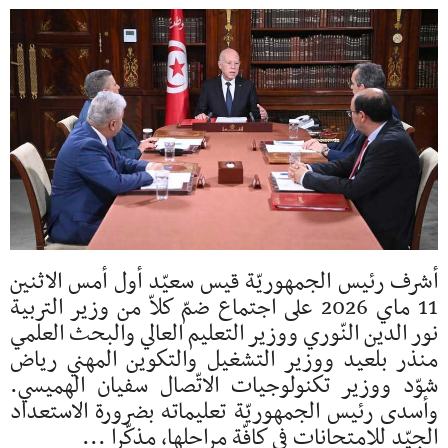
أشرف رئيس الجمهوريّة قيس سعيّد أول أمس الاثنين
11 ماي 2026 على اجتماع ضمّ كلاّ من وزير التربية
نور الدين النّوري ووزير التعليم العالي والبحث العلمي
منذر بلعيد ووزير التشغيل والتكوين المهني رياض
شوّد ووزير تكنولوجيات الاتّصال سفيان الهميسي.
وأسدى رئيس الجمهوريّة تعليماته بضرورة الاستعداد
الجيّد للامتحانات في كافّة مراحلها، مذكّرا ...