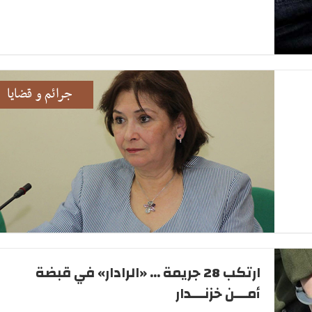
جرائم و قضايا
ارتكب 28 جريمة ... «الرادار» في قبضة
أمـــن خزنـــدار