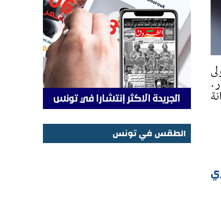
لى
 51 مليون دينار.
نة
الطقس في تونس
الطقس في تونس
زي