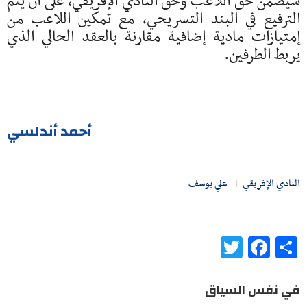
سيضمن حق اللاعب وحق النادي الإفريقي، على أن يتم
الترفيع في البند التسريحي، مع تمكين اللاعب من
إمتيازات مادية إضافية مقارنة بالعقد الحالي الذي
يربط الطرفين.
أحمد أندلسي
النادي الإفريقي
علي يوسف
Twitter
Facebook
Share
في نفس السياق