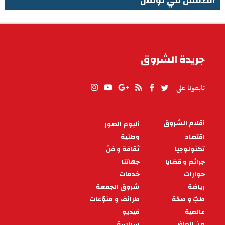
الطقس في تونس
الطقس في تونس
جريدة الشروق
تابعونا على
أقلام الشروق
ألبوم الصور
PIED
DE
اقتصاد
وطنية
PAGE
تكنولوجيا
ثقافة و فنّ
جرائم و قضايا
جهاتنا
حوارات
خدمات
رياضة
شروق الجمعة
طبّ و صحّة
طرائف و منوّعات
عالمية
فيديو
من الماضي
سياسة