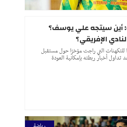
 أين سيتجه علي يوسف؟
لنادي الإفريقي؟
 للتكهنات التي راجت مؤخرًا حول مستقبل
د تداول أخبار ربطته بإمكانية العودة
رياضة