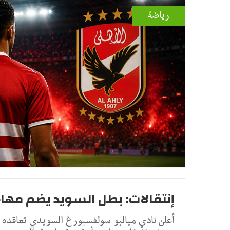
رياضة
إنتقالات: بطل السويد يضم مهاجم
أعلن نادي ميالبو سولفسبورغ السويدي تعاقده م