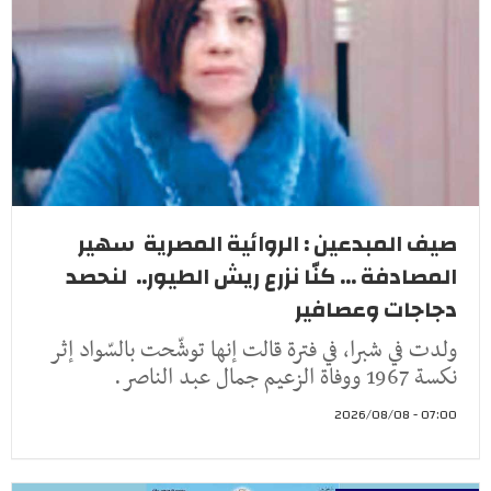
صيف المبدعين : الروائية المصرية سهير
المصادفة ... كنّا نزرع ريش الطيور.. لنحصد
دجاجات وعصافير
ولدت في شبرا، في فترة قالت إنها توشّحت بالسّواد إثر
نكسة 1967 ووفاة الزعيم جمال عبد الناصر.
07:00 - 2026/08/08