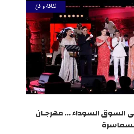
ثقافة و فنّ
ى السوق السوداء ... مهرجـان
لسماسرة