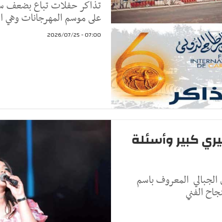
تذاكر حفلات تباع بضعف سعر
على موسم المهرجانات وهي ال
07:00 - 2026/07/25
يري كبير وأسئلة
 الجبالي المعروف باسم
جاح الفني