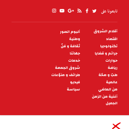
تابعونا على
أقلام الشروق
ألبوم الصور
PIED
DE
اقتصاد
وطنية
PAGE
تكنولوجيا
ثقافة و فنّ
جرائم و قضايا
جهاتنا
حوارات
خدمات
رياضة
شروق الجمعة
طبّ و صحّة
طرائف و منوّعات
عالمية
فيديو
من الماضي
سياسة
أغنية من الزمن
الجميل