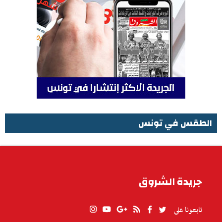
الطقس في تونس
الطقس في تونس
جريدة الشروق
تابعونا على