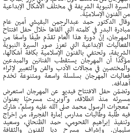
السيرة النبوية الشريفة في مختلف الأشكال الإبداعية
من الفنون الإسلاميّة.
وقال الدكتور حمد عبدالرحمن البقيشي أمين عام
مبادرة البدر في كلمته التي ألقاها خلال حفل افتتاح
المهرجان، إنّ دورة هذا العام تقدّم طيفًا واسعًا من
الفعاليات الإبداعية التي تعزز صور السيرة النبوية
الشريفة، وتحتفي بالفنون الإسلامية بكافة أشكالها،
مؤكّدًا أن المهرجان يستقطب الفنانين والمبدعين
والمختصين في مجالات الأدب والفن والتعبير لإثراء
فعاليات المهرجان بسلسلة واسعة ومتنوعة تخدم
أهدافه.
وتضمّن حفل الافتتاح فيديو عن المهرجان استعرض
مسيرته منذ انطلاقه، و"أوبريت مسرحيًا بعنوان
"معجزات الرسول محمد صلى الله عليه وسلم"، شارك
فيه طلبة وطالبات مدارس إمارة الفجيرة، من إخراج
وتنفيذ إبراهيم القحومي، حمد الظنحاني، وسعيد
سليمان. وإشراف مسرح دبا للفنون والثقافة