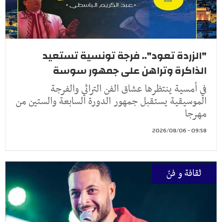
"الزردة تعود".. فرجة تونسية تستعيد
الذاكرة وتراهن على جمهور سوسة
في أمسية ينتظرها عشاق الفن التراثي والفرجة
الموسيقية يستقبل جمهور الدورة السابعة والستين من
مهرجا
09:58 - 2026/08/06
ثقافة و فنّ