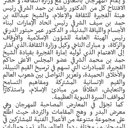
و يقام المهرجان بالتعاون مع وزارة الثقافة، و حضر
الافتتاح كل من الدكتور راشد بن حمد الشرقي رئيس
هيئة الفجيرة للثقافة والإعلام، والشيخ عبدالله بن
حمد بن سيف الشرقي رئيس اتحاد الإمارات لبناء
الأجسام واللياقة البدنية، و الدكتور عمر حبتور الدرعي
رئيس الهيئة العامة للشؤون الإسلامية والأوقاف
والزكاة، و مبارك الناخي وكيل وزارة الثقافة.الذي أشار
إلى الاهتمام الذي تُوليه إمارة الفجيرة بقيادة الشيخ
حمد بن محمد الشرقي عضو المجلس الأعلى حاكم
الفجيرة، للمبادرات التي تسهم في ترسيخ القيم النبيلة،
والأخلاق الحميدة، وتعزيز التواصل بين شعوب العالم
والقيم الإنسانية المشتركة ومفاهيم التسامح
والتعايش، انطلاقًا من مبادئ الإسلام، واستذكارًا
لمواقف السيرة النبوية العظيمة.
كما تجوّل في المعارض المصاحبة للمهرجان وهي
معرض البدر و وهج المقامات والبُردة، حيث اطّلع
على مجموعةٍ متنوعة من الأعمال الفنية للمشاركين في
المهرجان من مختلف دول العالم، والتي تبرز جماليات