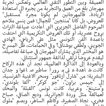
العميقة وبين التطور التقني العالمي وتعكس تجربة
مهرجان بلغ من العمق والتجربة من يجبره الى استعادة
الريادة. فالمهرجانين لم يكونا مجرد "مستقبل"
للعروض، بل كانا "منتجين" للجمال؛ فمن ينسى ملاحم
المرحوم الفاضل الجزيري التي أعادت صياغة التراث
بروح عصرية، أو تلك العروض التكريمية التي احتفت
بأعمدة الفن التونسي مثل علي الرياحي، الهادي
الجويني، ولطفي بوشناق؟ وفي الحمامات، ظل المسرح
هو المختبر الذي يشارك المهرجان في صياغة تفاصيله،
ليقدم عروضاً ترتقي لذائقة جمهور استثنائي.
وبالعودة إلى الذاكرة العالمية، نجد أن هذه الركاح
كانت شاهدة على مرور أساطير صاغوا وجدان
البشرية؛ من "شارل أزنافور" وسحر الاغنية الفرنسية،
إلى "جيمس براون"، "جو كوكر"، "ألفا بلوندي"،
و"ستينغ". وعربياً، كانت تونس "القبلة" والمحك
لعمالقة مثل وردة الجزائرية، وديع الصافي، صباح
فخري، نجاة الصغيرة، وكاظم الساهر، وبصم "ملوك