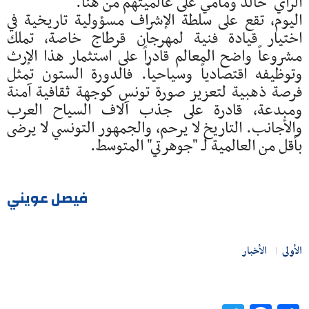
الراي" خالد ومامي على عالميتهم من هنا.
اليوم، تقع على سلطة الإشراف مسؤولية تاريخية في
اختيار قيادة فنية لمهرجان قرطاج خاصة، تملك
مشروعاً واضح المعالم قادراً على استثمار هذا الإرث
وتوظيفه اقتصادياً وسياحياً. فالدورة الستون تمثل
فرصة ذهبية لتعزيز صورة تونس كوجهة ثقافية آمنة
ومبدعة، قادرة على جذب آلاف السياح العرب
والأجانب. التاريخ لا يرحم، والجمهور التونسي لا يرضى
بأقل من العالمية لـ "جوهرتي" المتوسط.
فيصل عويني
الأولى
الأخبار