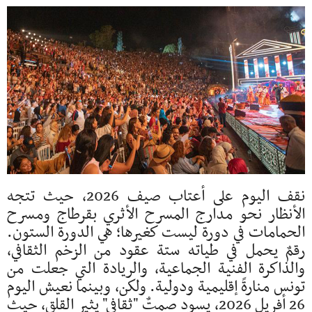
نقف اليوم على أعتاب صيف 2026، حيث تتجه
الأنظار نحو مدارج المسرح الأثري بقرطاج ومسرح
الحمامات في دورة ليست كغيرها؛ هي الدورة الستون.
رقمٌ يحمل في طياته ستة عقود من الزخم الثقافي،
والذاكرة الفنية الجماعية، والريادة التي جعلت من
تونس منارةً إقليمية ودولية. ولكن، وبينما نعيش اليوم
26 أفريل 2026، يسود صمتٌ "ثقافي" يثير القلق، حيث