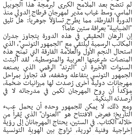
لم تتضح بعد الملامح الكبرى لبرمجة هذا الجوبيل
الماسي، وسط غياب مدير لمهرجان قرطاج الدولي منذ
الدورة الفارطة، مما يطرح تساؤلاً جوهرياً: هل تليق
"الضبابية" بعراقة ستين عاماً؟
إن الرهان الحقيقي في هذه الدورة يتجاوز جدران
المكاتب الرسمية ليلتقي مع "الجمهور التونسي"، الذي
استحال النجم الأول والعلامة الفارقة التي تمنح هذه
المنصات شرعيتها العربية والمتوسطية. لقد أثبتت
السنوات الأخيرة أن "الترند" الرقمي الذي يصنعه
الجمهور التونسي بتفاعله وشغفه، قد تجاوز بمراحل
مهرجانات دولية أخرى رُصدت لها ميزانيات ضخمة،
مؤكداً أن روح المهرجان تكمن في مدرجاته لا في
أرصدته البنكية.
ومع ذلك، لا يمكن للجمهور وحده أن يحمل عبء
التاريخ؛ فعرض الافتتاح هو "العنوان" الذي يُقرأ من
خلاله الكتاب. في الستين، يحتاج المهرجانان إلى رؤية
إخراجية وفنية ثورية، تزاوج بين الهوية التونسية