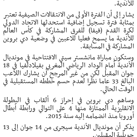
للأندية.
يشار إلى أن الفترة الأولى من الانتقالات الصيفية تعتبر
بمثابة فترة تسجيل إضافية استحدثها الاتحاد الدولي
لكرة القدم (فيفا) للفرق المشاركة في كأس العالم
للأندية ما يسمح فعليا للاعبين في وضعية دي بروين
المشاركة في المسابقة.
وستكون مباراة مانشستر سيتي الافتتاحية في مونديال
الأندية أمام الوداد الرياضي المغربي بفيلادلفيا في 18
جوان المقبل لكن من غير المرجح أن يشارك اللاعب
البالغ 33 عاما نظرا لعدم حسم خططه المستقبلية في
الوقت الحالي.
وساهم دي بروين في إحراز 6 ألقاب في البطولة
الانقليزية الممتازة منها 4 على التوالي ورابطة أبطال
أوروبا منذ انضمامه إليه سنة 2015.
يذكر أن مونديال الأندية سيجرى من 14 جوان إلى 13
جويلية المقبلين.