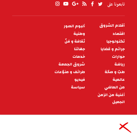
تابعونا على
أقلام الشروق
ألبوم الصور
PIED
DE
اقتصاد
وطنية
PAGE
تكنولوجيا
ثقافة و فنّ
جرائم و قضايا
جهاتنا
حوارات
خدمات
رياضة
شروق الجمعة
طبّ و صحّة
طرائف و منوّعات
عالمية
فيديو
من الماضي
سياسة
أغنية من الزمن
الجميل