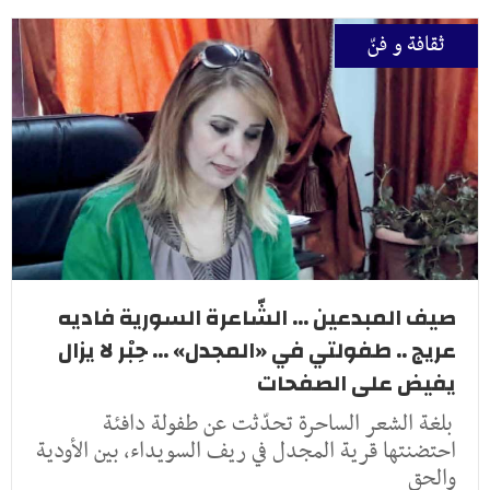
ثقافة و فنّ
صيف المبدعين ... الشّاعرة السورية فاديه
عريج .. طفولتي في «المجدل» ... حِبْر لا يزال
يفيض على الصفحات
بلغة الشعر الساحرة تحدّثت عن طفولة دافئة
احتضنتها قرية المجدل في ريف السويداء، بين الأودية
والحق