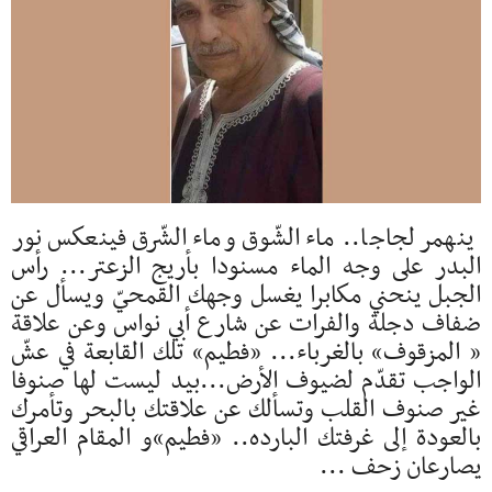
ينهمر لجاجا.. ماء الشّوق وماء الشّرق فينعكس نور
البدر على وجه الماء مسنودا بأريج الزعتر... رأس
الجبل ينحني مكابرا يغسل وجهك القمحيّ ويسأل عن
ضفاف دجلة والفرات عن شارع أبي نواس وعن علاقة
« المزقوف» بالغرباء... «فطيم» تلك القابعة في عشّ
الواجب تقدّم لضيوف الأرض...بيد ليست لها صنوفا
غير صنوف القلب وتسألك عن علاقتك بالبحر وتأمرك
بالعودة إلى غرفتك البارده.. «فطيم»و المقام العراقي
يصارعان زحف ...