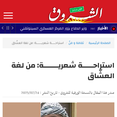
Aller
au
contenu
principal
MAIN
الأخبار
وزير الدفاع يزور المركز العسكري السينوتقني
23:05 - 2026/08/07
NAVIGATION
الصفحة الرئيسية
ثقافة و فنّ
استراحـــــة شعريـــــــة: من لغة العشّاق
استراحـــــة شعريـــــــة: من لغة
العشّاق
صدر هذا المقال بالنسخة الورقية للشروق - تاريخ النشر : 2025/07/24