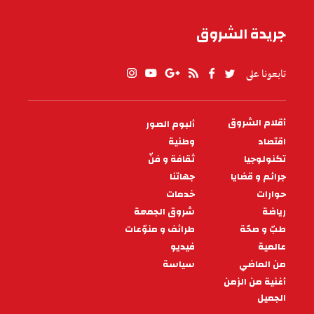
جريدة الشروق
تابعونا على
أقلام الشروق
ألبوم الصور
PIED
DE
اقتصاد
وطنية
PAGE
تكنولوجيا
ثقافة و فنّ
جرائم و قضايا
جهاتنا
حوارات
خدمات
رياضة
شروق الجمعة
طبّ و صحّة
طرائف و منوّعات
عالمية
فيديو
من الماضي
سياسة
أغنية من الزمن
الجميل