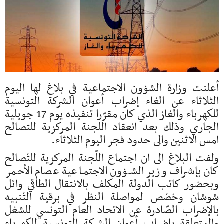
أعلنت وزارة الشؤون الاجتماعية في بلاغ لها اليوم
الثلاثاء عن الغاء إضراب أعوان الشركة التونسية
للكهرباء والغاز الذي كان مقرّرا تنفيذه يوم 17 جويلية
الجاري وذلك بعد انعقاد اللجنة المركزية للتصالح
امس الاثنين والى حدود فجر اليوم الثلاثاء.
ولفت البلاغ الى ان اجتماع اللّجنة المركزية للتّصالح
كان بإشراف وزير الشـؤون الاجتمـاعية عصام الأحمر
وبحضور كاتب الدولة المكلف بالانتقال الطاقي وائل
شوشان وخصّص لمواصلة النظر في برقية التّنبيه
بالإضراب الصّادرة عن الاتحاد العام التونسي للشغل
والمتعلقة بإضراب أعوان الشركة التونسية للكهرباء