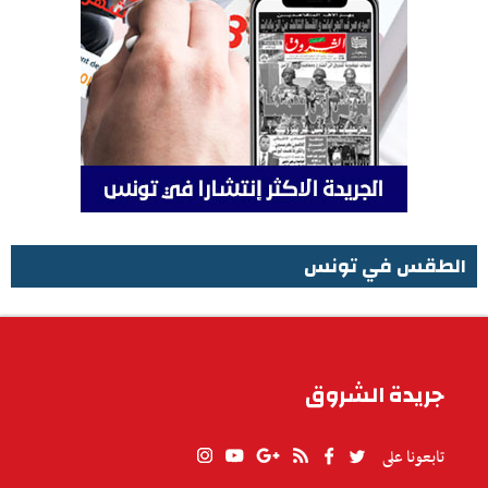
الطقس في تونس
الطقس في تونس
جريدة الشروق
تابعونا على