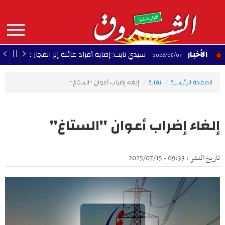
Aller
au
contenu
principal
MAIN
الأخبار
سيدي ثابت: إصابة أفراد عائلة إثر انفجار غاز داخل منزل
09:01 - 2026/08
NAVIGATION
الصفحة الرئيسية
نقابة
إلغاء إضراب أعوان ''الستاغ''
إلغاء إضراب أعوان ''الستاغ''
تاريخ النشر : 09:33 - 2025/07/15