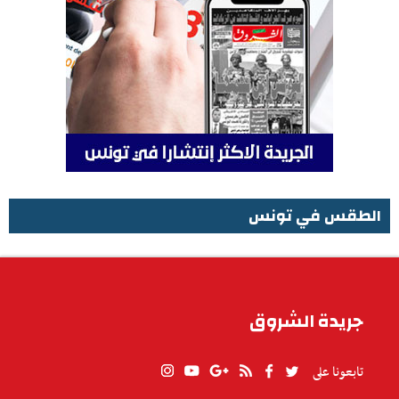
الطقس في تونس
الطقس في تونس
جريدة الشروق
تابعونا على