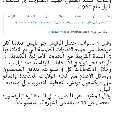
وبدأت البلدة الصغيرة تقليد التصويت في منتصف
الليل عام 1960.
إعلان أول نتيجة اقتراع في انتخابات الرئاسة
الأميركية
#سوشال_سكاي
#ترامب
#هاريس
#الانتخابات_الأميركية
pic.twitter.com/fP8ADc84Ki
— سكاي نيوز عربية (@skynewsarabia)
November 5, 2024
وقبل 4 سنوات، حصل الرئيس جو بايدن عندما كان
مرشحا، على جميع الأصوات الخمسة التي تم الإدلاء بها
في البلدة القريبة من الحدود الأميركية الكندية، في
طريقه نحو فوزه في الانتخابات الرئاسية ضد ترامب.
وخلال الانتخابات كل 4 سنوات، يتدفق الصحفيون
ووسائل الإعلام من أنحاء الولايات المتحدة والعالم
على ديكسفيل نوتش، لتغطية التصويت في منتصف
الليل.
وقال المشرف على التصويت في البلدة توم تيلوتسون:
"نحصل على 15 دقيقة من الشهرة كل 4 سنوات".