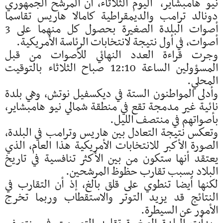
نيو هامبشاير، اليوم الثلاثاء، أن المرشح الجمهوري
دونالد ترامب والديمقراطية كامالا هاريس تقاسما
أصوات البلدة الصغيرة بحصول كل منهما على 3
أصوات، في أول نتيجة لانتخابات الرئاسة الأمريكية.
وجرت قراءة العدد النهائي للأصوات من قبل
المسؤولين الساعة 12:10 صباح الثلاثاء بالتوقيت
المحلي.
وأدلى المواطنون الستة في ديكسفيل نوتش، وهي بلدة
نائية غير مدمجة تقع في منطقة شمالي نيو هامبشاير،
بأصواتهم في منتصف الليل.
وتعكس نتيجة التعادل بين هاريس وترامب في البلدة،
الصورة الأكبر للانتخابات الأمريكية هذا العام، الذي
يعتقد أنها ستكون من بين الأكثر تنافسية في تاريخ
البلاد بسبب تقارب حظوظ المرشحين.
لكنها أيضا تنطوي على قلق بالغ، إذ أن التقارب في
النتائج قد يزيد التوتر والاستقطاب وربما تخرج
الأمور عن السيطرة.