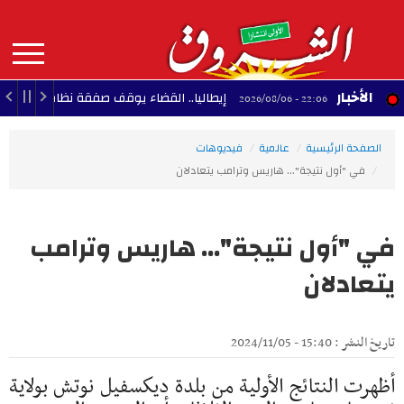
Aller
au
contenu
principal
MAIN
الأخبار
إيطاليا.. القضاء يوقف صفقة نظام رادار إسرائيلي لمط
22:06 - 2026/08/06
NAVIGATION
الصفحة الرئيسية
عالمية
فيديوهات
في "أول نتيجة"... هاريس وترامب يتعادلان
في "أول نتيجة"... هاريس وترامب
يتعادلان
تاريخ النشر : 15:40 - 2024/11/05
أظهرت النتائج الأولية من بلدة ديكسفيل نوتش بولاية