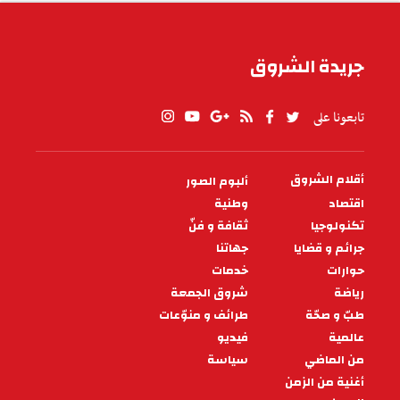
جريدة الشروق
تابعونا على
أقلام الشروق
ألبوم الصور
PIED
DE
اقتصاد
وطنية
PAGE
تكنولوجيا
ثقافة و فنّ
جرائم و قضايا
جهاتنا
حوارات
خدمات
رياضة
شروق الجمعة
طبّ و صحّة
طرائف و منوّعات
عالمية
فيديو
من الماضي
سياسة
أغنية من الزمن