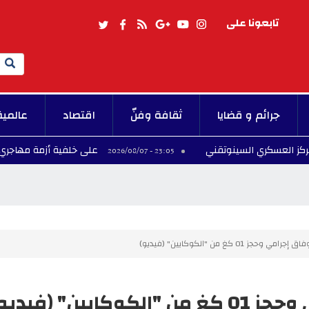
تابعونا على
Search
جرائم و قضايا
ثقافة وفنّ
اقتصاد
عالمية
سكري السينوتقني
على خلفية أزمة مهاجري سبتة.. إسبا
23:05 - 2026/08/07
جز 01 كغ من "الكوكايين" (فيديو)
ين" (فيديو)