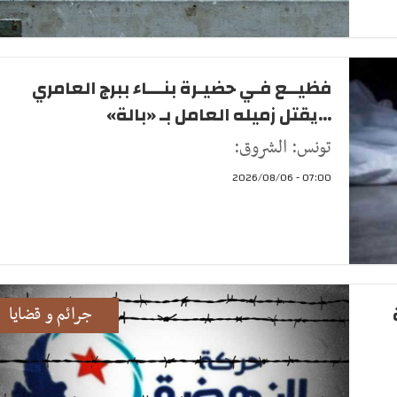
فظيــع فـي حضيـرة بنـــاء ببرج العامري
...يقتل زميله العامل بـ «بالة»
تونس: الشروق:
07:00 - 2026/08/06
جرائم و قضايا