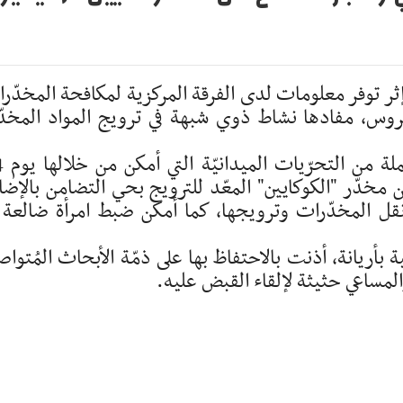
ى إثر توفر معلومات لدى الفرقة المركزية لمكافحة المخدّر
عروس، مفادها نشاط ذوي شبهة في ترويج المواد المخدّ
تم إيلاء الموضوع
20 للفرقة المذكورة حجز 01 كغ من مخدّر "الكوكايين" المعّد للترويج بحي التضامن بالإض
نقل المخدّرات وترويجها، كما أمكن ضبط امرأة ضالعة 
ة بأريانة، أذنت بالاحتفاظ بها على ذمّة الأبحاث المُتواص
لمساعي حثيثة لإلقاء القبض عليه.