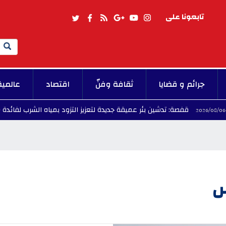
تابعونا على
Search
جرائم و قضايا
ثقافة وفنّ
اقتصاد
عالمية
: تدشين بئر عميقة جديدة لتعزيز التزود بمياه الشرب لفائدة 60 ألف مواطن
س