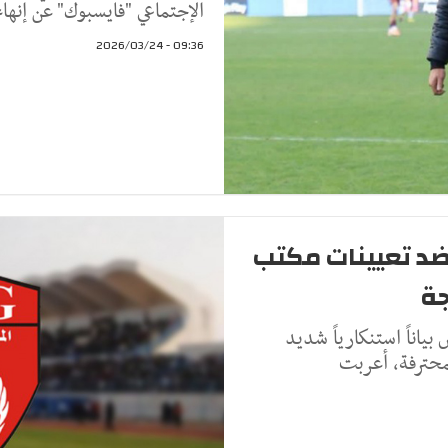
الإجتماعي "فايسبوك" عن إنهاء
09:36 - 2026/03/24
ضد تعيينات مكتب
جة
ياناً استنكارياً شديد
لمحترفة، أعربت