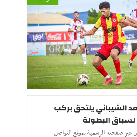
مد الشيباني يلتحق بركب
 لسباق البطولة
س عبر صفحته الرسمية بموقع التواصل