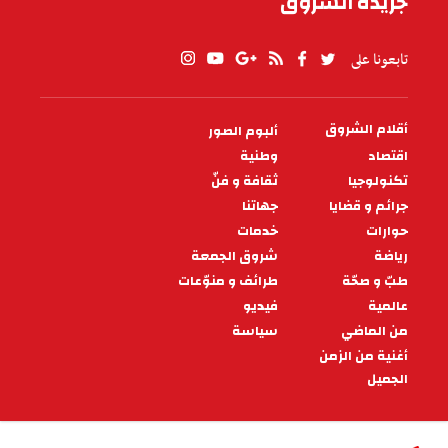
جريدة الشروق
تابعونا على
أقلام الشروق
ألبوم الصور
PIED
DE
اقتصاد
وطنية
PAGE
تكنولوجيا
ثقافة و فنّ
جرائم و قضايا
جهاتنا
حوارات
خدمات
رياضة
شروق الجمعة
طبّ و صحّة
طرائف و منوّعات
عالمية
فيديو
من الماضي
سياسة
أغنية من الزمن
الجميل