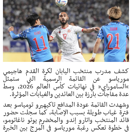
كشف مدرب
منتخب اليابان لكرة القدم
هاجيمي
مورياسو
عن القائمة الرسمية التي ستمثل
“الساموراي” في نهائيات كأس العالم 2026، وسط
عدة مفاجآت بارزة بين العائدين والغيابات المؤثرة.
وشهدت القائمة عودة المدافع
تاكيهيرو تومياسو
بعد
فترة غياب طويلة بسبب الإصابة، كما سجلت حضور
قائد المنتخب
واتارو إندو
والمخضرم
يوتو ناغاتومو
،
في خطوة تعكس رغبة مورياسو في المزج بين الخبرة