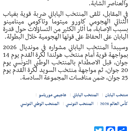
والعناصر الشابة.
في المقابل، تلقى المنتخب الياباني ضربة قوية بغياب
الثنائي الهجومي
كاورو ميتوما
و
تاكومي مينامينو
بسبب الإصابة، ما أثار الكثير من التساؤلات حول قدرة
اليابان على الحفاظ على قوتها الهجومية خلال البطولة.
وسيبدأ المنتخب الياباني مشواره في مونديال 2026
بمواجهة قوية أمام
منتخب هولندا لكرة القدم
يوم 14
جوان، قبل الاصطدام بالمنتخب الوطني التونسي يوم
20 جوان، ثم مواجهة
منتخب السويد لكرة القدم
يوم
25 جوان، ضمن منافسات المجموعة السادسة.
منتخب اليابان
المنتخب الياباني
هاجيمي مورياسو
كأس العالم 2026
المنتخب التونسي
المنتخب الوطني التونسي
Twitter
Facebook
Share