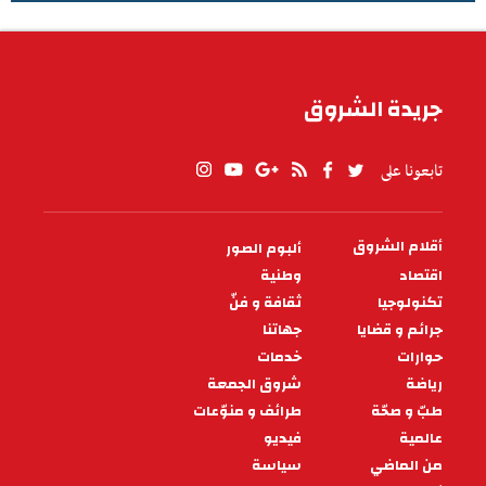
الطقس في تونس
جريدة الشروق
تابعونا على
أقلام الشروق
ألبوم الصور
PIED
DE
اقتصاد
وطنية
PAGE
تكنولوجيا
ثقافة و فنّ
جرائم و قضايا
جهاتنا
حوارات
خدمات
رياضة
شروق الجمعة
طبّ و صحّة
طرائف و منوّعات
عالمية
فيديو
من الماضي
سياسة