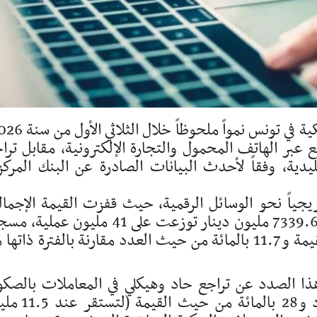
 عبر الهاتف المحمول والتجارة الإلكترونية، مقابل ترا
يدية، وفقاً لأحدث البيانات الصادرة عن البنك المرك
ريجياً نحو الوسائل الرقمية، حيث قفزت القيمة الإجمال
للعمليات النقدية (الاستخلاص والسحب) إلى 7339.6 مليون دينار توزعت على 41 مليون عم
بذلك ارتفاعاً بنسبة 12.5 بالمائة من حيث القيمة و11.7 بالمائة من حيث العدد مقارنة بالفترة ذات
ذا الصدد عن تراجع حاد وهيكلي في المعاملات بالصك
الورقية بنسبة 24.9 بالمائة من حيث العدد و28 بالمائة 