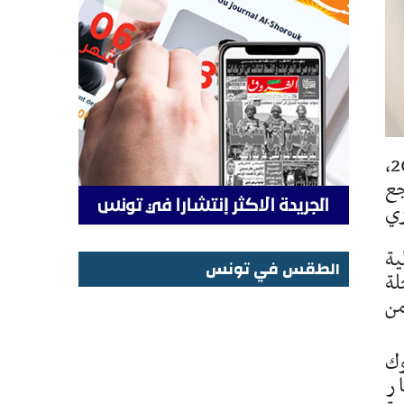
حقق نشاط الدفع الإلكتروني والمنظومات البنكية في تونس نمواً ملحوظاً خلال الثلاثي الأول من سنة 2026،
جع
زي
ية
الطقس في تونس
لية، مسجلة
الطقس في تونس
ها من
وك
من حيث القيمة (لتستقر عند 11.5 مليار