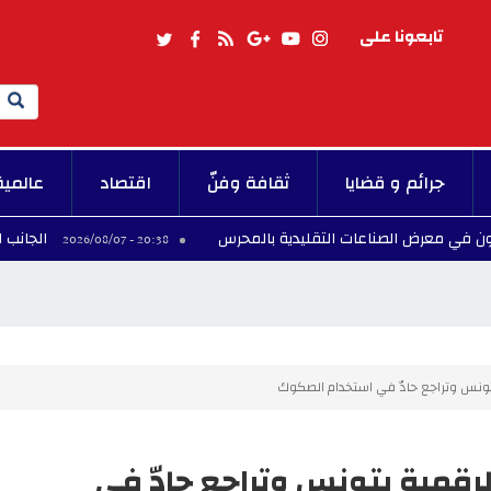
تابعونا على
Search
جرائم و قضايا
ثقافة وفنّ
اقتصاد
عالمية
الجانب المجهول في 
20:38 - 2026/08/07
تونس وتراجع حادّ في استخدام الصكوك
لرقمية بتونس وتراجع حادّ في