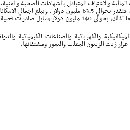
الية والاعتراف المتبادل بالشهادات الصحية والفنية.
أمّا بخصوص الفرص التصديرية غير المستغلة فتقدر بحوالي 63،5 مليون دولار. ويبلغ اجمالي الا
التصديرية التونسية نحو السوق المصرية، تبعا لذلك، بحوالي 140 مليون دولار مقابل صادرات فع
ميكانيكية والكهربائية والصناعات الكيميائية والدوائ
غرار زيت الزيتون المعلب والتمور ومشتقاتها.