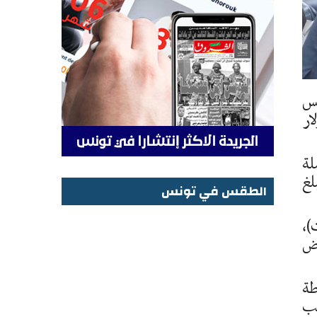
نس
 434،5 مليون دولار
لة
 53.1 بالمائة لتبلغ
الطقس في تونس
الطقس في تونس
)،
عرض
طة
بب