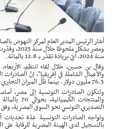
أشار الرئيس المدير العام لمركز النهوض بالصا
سنة 2024، أيّ بزيادة تقدّر بـ 12.8 بالمائة.
وقال بن حسين، خلال لقاء انتظم، الأربعاء،
76.5 مليون دولار. بينما ظلّ الميزان التجاري في عجز كبير لفائدة مصر بحوالي 337 مليون دولار.
وتتكوّن الصادرات التونسية إلى مصر، أساسا،
والمنتجات ال
التصديري التونسي نحو السوق المصرية، وفق
وتواجه الصادرات التونسية عدّة تحديات أبرز
بالتسجيل لدى الهيئة المصرية للرقابة على ا