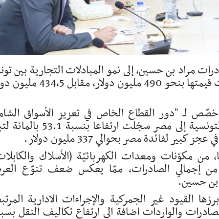
درات مراد بن حسين، إلى نمو المبادلات التجارية بين تو
ومصر بشكل ملحوظا خلال سنة 2025، وقدّرت قيمتها بنحو 490 مليون دولار، مقابل
 خصّص لـ "دور القطاع الخاص في تعزيز الأسواق الشام
والأعمال الشاملة في إفريقيا"، إنّ الصادرات التونسية إلى مصر سجّلت ارتفاعا بنسبة
 من مكوّنات ومعدات الكهربائيّة (الأسلاك والكابلات
كيميائية، بحوالي 70 بالمائة من إجمالي الصادرات، ممّا يعكس ضعف تنوّع ال
 بن حسين.
ها القيود غير الجمركية والإجراءات الادارية المرتب
لصادرات والواردات اضافة الى ارتفاع تكاليف النقل بس