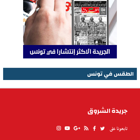
الطقس في تونس
الطقس في تونس
جريدة الشروق
تابعونا على