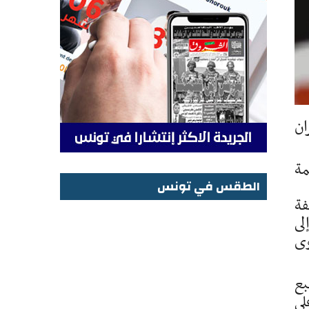
ان
مة
الطقس في تونس
فة
الطقس في تونس
لى
وى
بع
لى