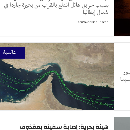
بسبب حريق هائل اندلع بالقرب من بحيرة جاردا في
شمال إيطاليا
16:58 - 2026/08/08
عالمية
بور
سبما
هيئة بحرية: إصابة سفينة بمقذوف