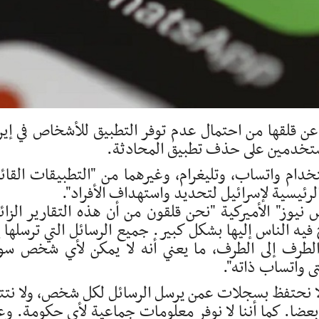
عن قلقها من احتمال عدم توفر التطبيق للأشخاص في إير
مستخدمين على حذف تطبيق المحادثة.
دام واتساب، وتليغرام، وغيرهما من "التطبيقات القائ
الرئيسية لإسرائيل لتحديد واستهداف الأفراد".
وز" الأميركية "نحن قلقون من أن هذه التقارير الزائ
ه الناس إليها بشكل كبير. جميع الرسائل التي ترسلها إ
لطرف إلى الطرف، ما يعني أنه لا يمكن لأي شخص س
ى واتساب ذاته".
ا نحتفظ بسجلات عمن يرسل الرسائل لكل شخص، ولا نتت
بعضا. كما أننا لا نوفر معلومات جماعية لأي حكومة. وع