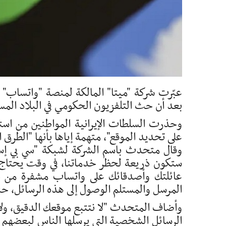
عبّرت شركة "ميتا" المالكة لمنصة "واتساب" 
بعد أن حث التلفزيون الحكومي في البلاد ال
وحذرت السلطات الإيرانية المواطنين من استخ
على تحديد الموقع"، متهمة إياها بأنها "الطرق 
وقال متحدث باسم الشركة لشبكة "سي بي إس ني
ستكون ذريعة لحظر خدماتنا، في وقت يحتاج في
عائلتك وأصدقائك على واتساب مشفرة من ا
المرسل والمستلم الوصول إلى هذه الرسائل، حت
وأضاف المتحدث "لا نتتبع موقعك الدقيق، ول
الرسائل الشخصية التي يرسلها الناس لبعضهم 