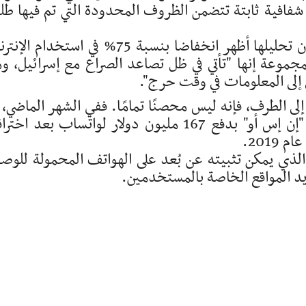
فافية ثابتة تتضمن الظروف المحدودة التي تم فيها ط
وقالت مجموعة مراقبة الإنترنت "نتبلوكس" إن تحليلها أظهر انخفاضا بنسبة 75% في استخدا
لمجموعة إنها "تأتي في ظل تصاعد الصراع مع إسرائيل، و
 إلى المعلومات في وقت حرج".
ى الطرف، فإنه ليس محصنًا تمامًا. ففي الشهر الماضي، 
فرض حكم على شركة البرمجيات الإسرائيلية "إن إس أو" بدفع 167 مليون دولار لواتساب بعد اخ
لذي يمكن تثبيته عن بُعد على الهواتف المحمولة للوص
د المواقع الخاصة بالمستخدمين.