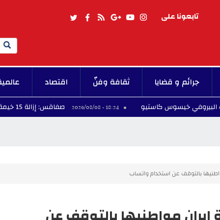
تابعونا على
Search
جرائم و قضايا
ثقافة وفنّ
اقتصاد
عالمية
 خيسوس كاستيو
صفاقس: إزالة 15 خيمة عشوائية بشاطئ الكازينو
18:24 - 2026/08/08
واطنيها بالتوقف عن استخدام واتساب
 إيران مواطنيها بالتوقف عن