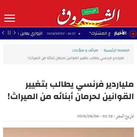
Aller
au
contenu
principal
MAIN
الأخبار
ة للدفاع المشترك"
الزواري يعاين مدخل العاصمة الج
16:37 - 2026/08/07
NAVIGATION
الصفحة الرئيسية
طرائف و منوّعات
ملياردير فرنسي يطالب بتغيير القوانين لحرمان أبنائه من الميراث!
ملياردير فرنسي يطالب بتغيير
القوانين لحرمان أبنائه من الميراث!
تاريخ النشر : 01:29 - 2026/06/06