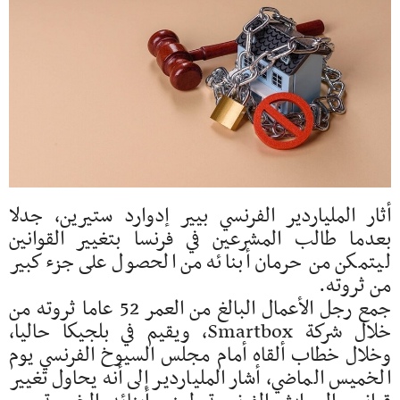
أثار الملياردير الفرنسي بيير إدوارد ستيرين، جدلا
بعدما طالب المشرعين في فرنسا بتغيير القوانين
ليتمكن من حرمان أبنائه من الحصول على جزء كبير
من ثروته.
جمع رجل الأعمال البالغ من العمر 52 عاما ثروته من
خلال شركة Smartbox، ويقيم في بلجيكا حاليا،
وخلال خطاب ألقاه أمام مجلس السيوخ الفرنسي يوم
الخميس الماضي، أشار الملياردير إلى أنه يحاول تغيير