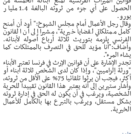
قوانين الميراث الفرنسية لمنع أبنائه الخمسة من
الحصول على أي جزء من ثروته البالغة 1.4 مليار
يورو.
وقال رجل الأعمال أمام مجلس الشيوخ:" أود أن أمنح
كامل ممتلكاتي لقضايا خيرية"، مشيرا إلى أن القانون
الفرنسي يلزمه بتوريث ثلاثة أرباع أصوله لأبنائه.
وأضاف:"أنا مؤيد للحق في التصرف بالممتلكات كما
يشاء المرء".
تجدر الإشارة على أن قوانين الإرث في فرنسا تعتبر الأبناء
"ورثة إلزاميين"، وإذا كان لدى الشخص ثلاثة أبناء أو
أكثر، فيجب أن يرثوا تلقائيا 75% على الأقل من ثروته،
وأشار ستيرين إلى أنه يعتبر هذا القانون تقييدا للحرية
الشخصية، ويرغب في أن يكون له الحق في إدارة ثروته
بشكل مستقل، ويرغب بالتبرع بها بالكامل للأعمال
الخيرية.