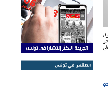
رق
حو
لى
الطقس في تونس
الطقس في تونس
دو