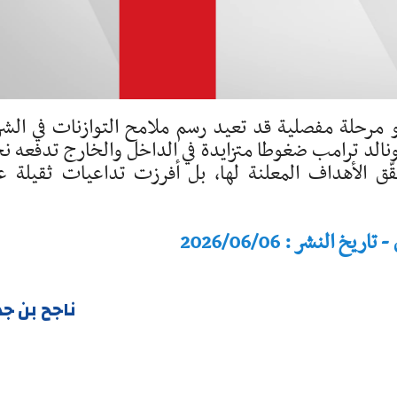
نحو مرحلة مفصلية قد تعيد رسم ملامح التوازنات في الش
ونالد ترامب ضغوطا متزايدة في الداخل والخارج تدفعه ن
لأهداف المعلنة لها، بل أفرزت تداعيات ثقيلة ع
النشر : 2026/06/06
ناجح بن ج