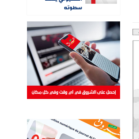
سطوته