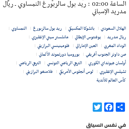
الساعة 02:00 : ريد بول سالزبورغ النمساوي ـ ريال
مدريد الإسباني
الهلال السعودي
باتشوكا المكسيكي
ريد بول سالزبورغ
النمساوي
ريال مدريد
يوفنتوس الإيطالي
مانشستر سيتي الإنقليزي
الوداد المغربي
العين الإماراتي
فلومينينسي البرازيلي
صن داونز الجنوب أفريقي
بوروسيا دورتموند الألماني
أولسان هيونداي الكوري
الترجي الرياضي التونسي
الترجي الرياضي
تشيلسي الإنقليزي
لوس أنجلوس الأمريكي
فلامنغو البرازيلي
كأس العالم للأندية
Twitter
Facebook
Share
في نفس السياق