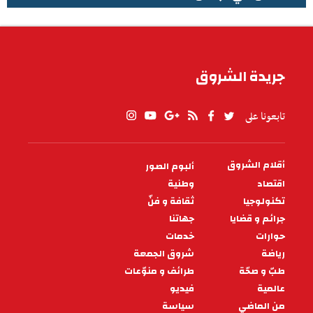
الطقس في تونس
جريدة الشروق
تابعونا على
أقلام الشروق
ألبوم الصور
PIED
DE
اقتصاد
وطنية
PAGE
تكنولوجيا
ثقافة و فنّ
جرائم و قضايا
جهاتنا
حوارات
خدمات
رياضة
شروق الجمعة
طبّ و صحّة
طرائف و منوّعات
عالمية
فيديو
من الماضي
سياسة