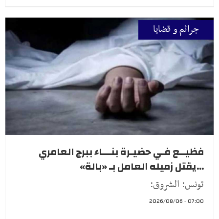
جرائم و قضايا
فظيــع فـي حضيـرة بنـــاء ببرج العامري
...يقتل زميله العامل بـ «بالة»
تونس: الشروق:
07:00 - 2026/08/06