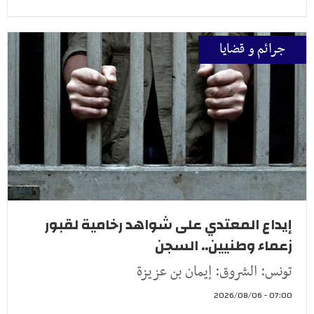
جرائم و قضايا
إيداع المعتدي على شواهد رخامية لقبور
زعماء وطنيين.. السجن
تونس: الشروق: إيمان بن عزيزة
07:00 - 2026/08/06