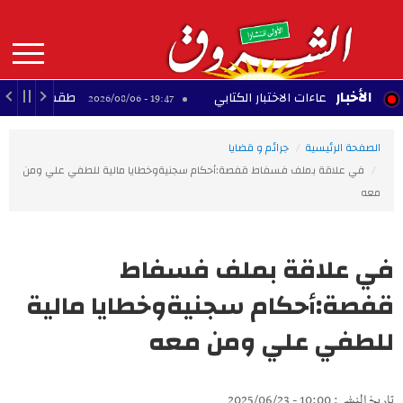
Aller
au
contenu
principal
MAIN
الأخبار
 استدعاءات الاختبار الكتابي
طقس الليلة.. سحب قليلة و
19:47 - 2026/08/06
NAVIGATION
الصفحة الرئيسية
جرائم و قضايا
في علاقة بملف فسفاط قفصة:أحكام سجنيةوخطايا مالية للطفي علي ومن
معه
في علاقة بملف فسفاط
قفصة:أحكام سجنيةوخطايا مالية
للطفي علي ومن معه
تاريخ النشر : 10:00 - 2025/06/23