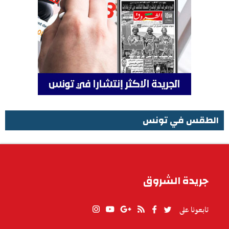
الطقس في تونس
الطقس في تونس
جريدة الشروق
تابعونا على