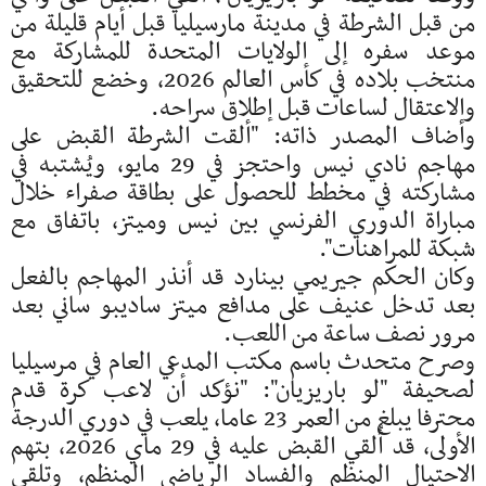
من قبل الشرطة في مدينة مارسيليا قبل أيام قليلة من
موعد سفره إلى الولايات المتحدة للمشاركة مع
منتخب بلاده في كأس العالم 2026، وخضع للتحقيق
والاعتقال لساعات قبل إطلاق سراحه.
وأضاف المصدر ذاته: "ألقت الشرطة القبض على
مهاجم نادي نيس واحتجز في 29 مايو، ويُشتبه في
مشاركته في مخطط للحصول على بطاقة صفراء خلال
مباراة الدوري الفرنسي بين نيس وميتز، باتفاق مع
شبكة للمراهنات".
وكان الحكم جيريمي بينارد قد أنذر المهاجم بالفعل
بعد تدخل عنيف على مدافع ميتز ساديبو ساني بعد
مرور نصف ساعة من اللعب.
وصرح متحدث باسم مكتب المدعي العام في مرسيليا
لصحيفة "لو باريزيان": "نؤكد أن لاعب كرة قدم
محترفا يبلغ من العمر 23 عاما، يلعب في دوري الدرجة
الأولى، قد أُلقي القبض عليه في 29 ماي 2026، بتهم
الاحتيال المنظم والفساد الرياضي المنظم، وتلقي