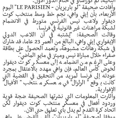
الثانية، ثم كوراساو في ختام الدور الأول.
وأفادت صحيفة "لو باريزيان - LE PARISIEN" اليوم
الأربعاء، بأن إيلي واهي، نجم خط وسط منتخب كوت
ديفوار ولاعب نيس الفرنسي متورط في الانضمام
لشبكة مراهنات غير قانونية في فرنسا.
وقالت الصحيفة: "يُشتبه في أن اللاعب الدولي
الإيفواري إيلي واهي، البالغ من العمر 23 عاما، قد شارك
في شبكة رهانات مشبوهة، وتعمد الحصول على بطاقة
صفراء خلال مباراة نيس وميتز في مايو الماضي".
وعلى الرغم من انضمامه إلى معسكر كوت ديفوار
لخوض كأس العالم، فإن واهي مهدد بالاعتقال بمجرد
عودته إلى فرنسا لمزيد من التحقيق في القضية التي
كانت بوقع "الزلزال" في معسكر منتخب "الأفيال"
الإفوارية.
وأثارت المعلومات التي نشرتها الصحيفة ضجة قوية
وردود أفعال في معسكر منتخب كوت ديفوار لكن
اتحاد كرة القدم لم يدل بأي تعليق حتى الآن.
ووفقا لصحيفة "لو باريزيان"، أُلقي القبض على واهي