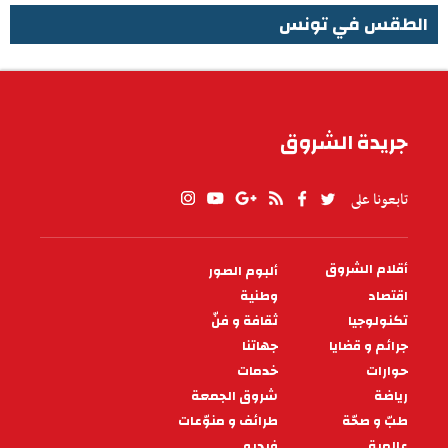
الطقس في تونس
الطقس في تونس
جريدة الشروق
تابعونا على
أقلام الشروق
ألبوم الصور
PIED
DE
اقتصاد
وطنية
PAGE
تكنولوجيا
ثقافة و فنّ
جرائم و قضايا
جهاتنا
حوارات
خدمات
رياضة
شروق الجمعة
طبّ و صحّة
طرائف و منوّعات
عالمية
فيديو