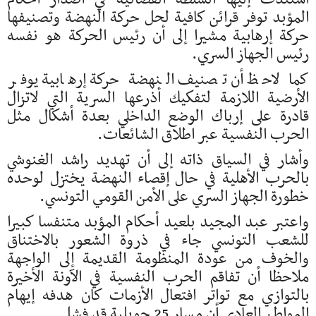
المؤبد توفر قرائن كافية لحل حركة النهضة وتصنيفها
حركة إرهابية مشيرا إلى أن رئيس الحركة هو نفسه
رئيس الجهاز السري.
كما لاحظ أن تصنيف النهضة حركة إرهابية يوفر
الأرضية اللازمة لتفكيك أذرعها السرية التي لاتزال
قادرة على إرباك الوضع الداخلي بعدة أشكال مثل
الحرب النفسية عبر اطلاق الشائعات.
وأشار في السياق ذاته إلى أن تهديد راشد الغنوشي
بالحرب الأهلية في حال إقصاء النهضة يختزل لوحده
خطورة الجهاز السري على الأمن القومي التونسي.
واعتبر عبد المجيد بلعيد أحكام المؤبد متنفسا كبيرا
للشعب التونسي جاء في ذروة الشعور بالاختناق
والخوف من عودة المنظومة القديمة إلى الواجهة
ملاحظا أن تفاقم الحرب النفسية في الآونة الأخيرة
بالتوازي مع تواتر افتعال الأزمات كان هدفه إيهام
المواطن العادي أن مسار 25 جويلية قد فشل.