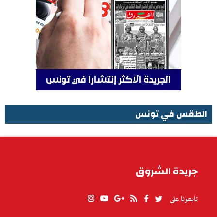
الطقس في تونس
الطقس في تونس
جريدة الشروق
تابعونا على