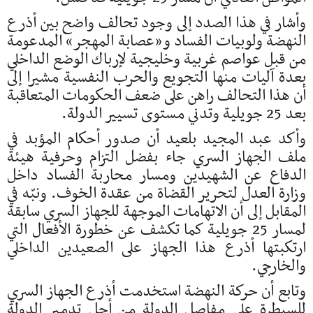
وأشار في هذا الصدد إلى وجود تحالف واضح بين أذرع
النهضة ولوبيات الفساد و«عصابة المهجر» المدعومة
من قبل عواصم غربية وخليجية لإرباك الوضع الداخلي
بعدة آليات منها التجويع والحرب النفسية مشيرا إلى
أن هذا التحالف راهن على ضعف الحكومات المتعاقبة
بعد 25 جويلية وتدني مستوى تسيير الدولة.
وأكد عبد المجيد بلعيد أن صدور أحكام المؤبد في
ملف الجهاز السري جاء بفضل التزام وحرفية هيئة
الدفاع عن الشهيدين ومسار محاربة الفساد داخل
وزارة العدل لتحرير القضاة من عقدة الخوف. ونبّه في
المقابل إلى أن الاتهامات الموجهة للجهاز السري سابقة
لمسار 25 جويلية كما تكشف عن خطورة الأفعال التي
ارتكبتها أذرع هذا الجهاز على الصعيدين الداخلي
والخارجي.
وتابع أن حركة النهضة استخدمت أذرع الجهاز السري
للسيطرة على مفاصل الدولة من أجل تدمير الدولة