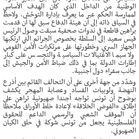
الوطنية من الداخل الذي كان الهدف الأساسي
لممارسة الحكم عبر ما يعرف بإدارة التوحّش. ولاحظ
في السياق ذاته إلى أن هيئة الدفاع سبق لها أن قدمت
براهين قاطعة في ندوات صحفية سبقت وصول الرئيس
قيس سعيد إلى السلطة بخصوص الجرائم التي ارتكبها
الجهاز السري وخطورتها على مرتكزات الأمن القومي
ولا سيما الاغتيالات السياسية والتجسس على كبار
إطارات الدولة بما في ذلك ضباط الأمن والجيش إلى
جانب سفراء دول أجنبية.
وشدّد من جهة أخرى على أن التحالف القائم بين أذرع
النهضة ولوبيات الفساد وعصابة المهجر يكشف
بوضوح أن تونس تواجه أجندا صهيونية تراهن على
إطلاق «الفوضى الخلاقة» لإعادة خلط الأوراق ملاحظا
أن الموقف الشعبي والرسمي الداعم للحقوق
الفلسطينية يجعل من تونس شوكة في حلق الكيان
الصهيوني.