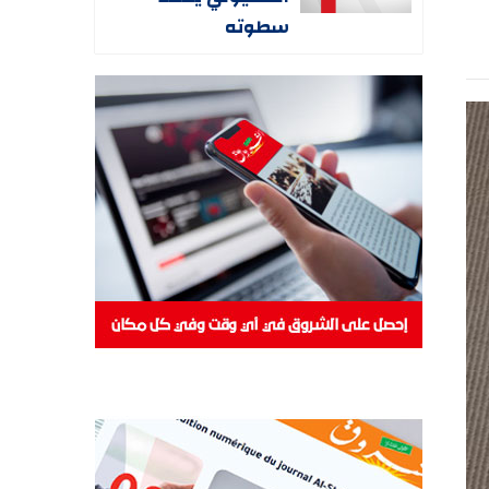
سطوته