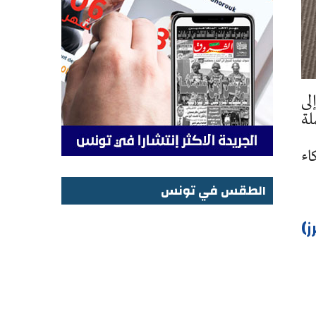
طفيف إلى
لة
اء
الطقس في تونس
الطقس في تونس
ز)