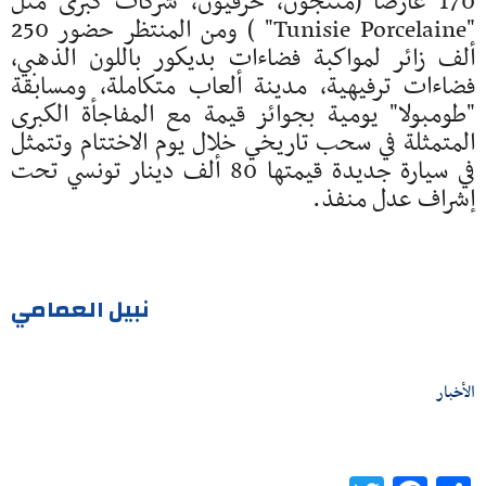
170 عارضا (منتجون، حرفيون، شركات كبرى مثل
"Tunisie Porcelaine" ) ومن المنتظر حضور 250
ألف زائر لمواكبة فضاءات بديكور باللون الذهبي،
فضاءات ترفيهية، مدينة ألعاب متكاملة، ومسابقة
"طومبولا" يومية بجوائز قيمة مع المفاجأة الكبرى
المتمثلة في سحب تاريخي خلال يوم الاختتام وتتمثل
في سيارة جديدة قيمتها 80 ألف دينار تونسي تحت
إشراف عدل منفذ.
نبيل العمامي
الأخبار