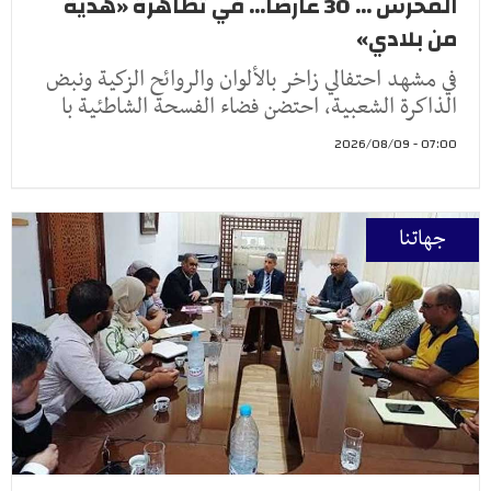
المحرس ... 30 عارضًا... في تظاهرة «هدية
من بلادي»
في مشهد احتفالي زاخر بالألوان والروائح الزكية ونبض
الذاكرة الشعبية، احتضن فضاء الفسحة الشاطئية با
07:00 - 2026/08/09
جهاتنا