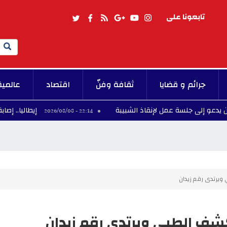
تابعونا على
Search
جرائم و قضايا
ثقافة وفنّ
اقتصاد
عالمية
جلسة عمل لإنقاذ الشبيبة
إيطاليا.. إصابة أربعة در
22:14 - 2026/08/08
ي ويرتدى رقم زيدان
لكشف الطبي ويرتدى رقم زيدان