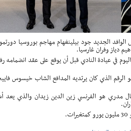
 الوافد الجديد جود بيلينغهام مهاجم بوروسيا دورتمو
هيم دياز وفران غارسيا.
ليوم في عيادة النادي قبل أن يوقع على عقد انضمامه رف
ادي الملكي بيلينغهام الرقم " 5 " وهو الرقم الذي كان يرتديه المدافع الشاب خيسوس فاي
برز من ارتدى قميص رقم 5 في ريال مدري هو الفرنسي زين الدين زيدان والذي يعد 
ران.