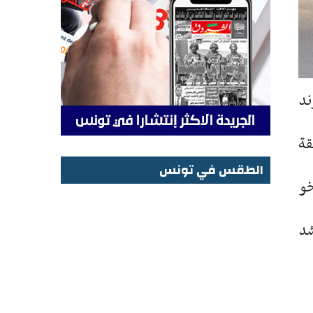
ند
قة
الطقس في تونس
يخو
الطقس في تونس
أشد