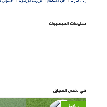
ريال مدريد
جود بيلينغهام
بوروسيا دورتموند
خيسوس فا
تعليقات الفيسبوك
في نفس السياق
رياضة