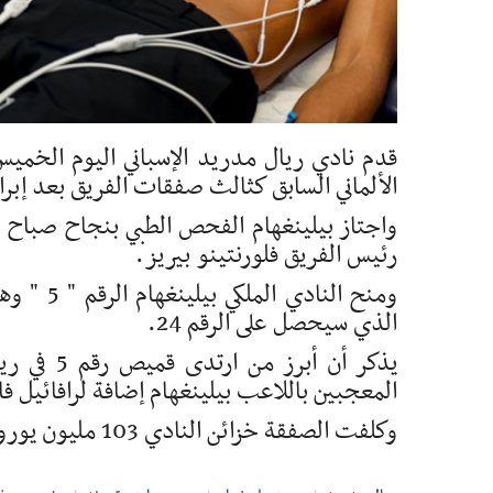
قدم نادي ريال مدريد الإسباني اليوم الخميس
الألماني السابق كثالث صفقات الفريق بعد إبرا
واجتاز بيلينغهام الفحص الطبي بنجاح صباح ا
رئيس الفريق فلورنتينو بيريز.
ومنح الن
الذي سيحصل على الرقم 24.
يذكر أن أ
المعجبين باللاعب بيلينغهام إضافة لرافائيل فا
وكلفت الصفقة خزائن النادي 103 مليون يورو 30 مليون يورو كمتغيرات.