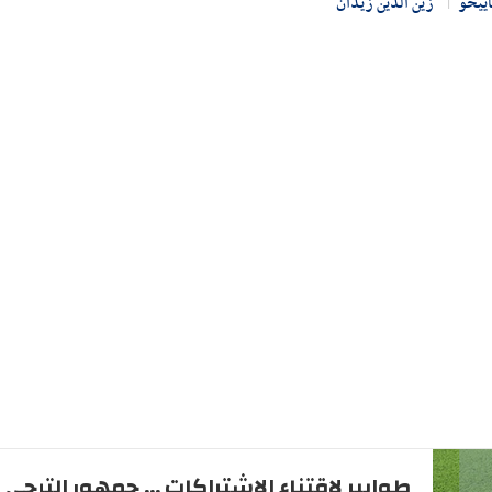
ييخو
زين الدين زيدان
طوابير لاقتناء الاشتراكات ... جمهور الترجي