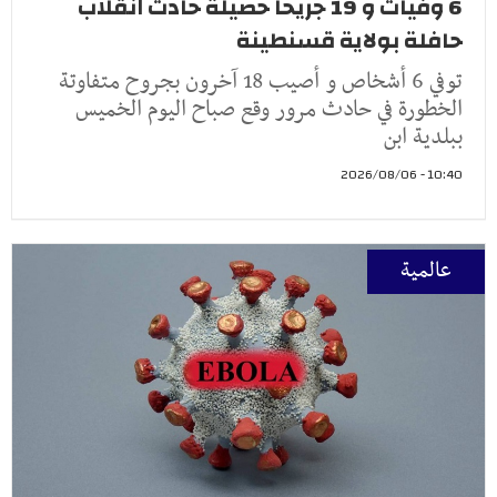
6 وفيات و 19 جريحا حصيلة حادث انقلاب
حافلة بولاية قسنطينة
توفي 6 أشخاص و أصيب 18 آخرون بجروح متفاوتة
الخطورة في حادث مرور وقع صباح اليوم الخميس
ببلدية ابن
10:40 - 2026/08/06
عالمية