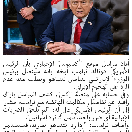
أفاد مراسل موقع "أكسيوس" الإخباري بأن الرئيس
الأمريكي دونالد ترامب أبلغه بأنه سيتصل برئيس
الوزراء الإسرائيلي بنيامين نتنياهو ويطلب منه عدم
الرد على الهجوم الإيراني.
وفي حسابه علي منصة "إكس"، كشف المراسل باراك
رافيد عن تفاصيل مكالمته الهاتفية مع ترامب، مشيرا
إلى أن الرئيس الأمريكي قال له: "لم تُلحق الضربات
الإيرانية أي ضرر بأحد. نأمل ألا ترد إسرائيل".
وأضاف ترامب: "إذا رد نتنياهو بضربة، فسيستمر