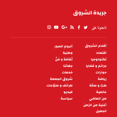
جريدة الشروق
تابعونا على
أقلام الشروق
ألبوم الصور
PIED
DE
اقتصاد
وطنية
PAGE
تكنولوجيا
ثقافة و فنّ
جرائم و قضايا
جهاتنا
حوارات
خدمات
رياضة
شروق الجمعة
طبّ و صحّة
طرائف و منوّعات
عالمية
فيديو
من الماضي
سياسة
أغنية من الزمن
الجميل