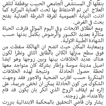
بنقلها الى المستشفى الجامعي الحبيب بوقطفة لتلقي
العلاج اين تم الاحتفاظ بها تحت العناية المركزة كما
اذنت النيابة العمومية لفرقة الشرطة العدلية بفتح
بحث في الغرض.
ومع انطلاق الابحاث وفي اليوم الموالي فارقت الحياة
متأثرة بعديد الكسور والرضوض بكامل بدنها حسب
الشهادة الطبية الاولية.
وبمعاينة المكان حيث اتضح ان الهالكة سقطت من
فوق سطح منزلها الكائن بالطابق الثاني ونظرا لكون
هناك عديد الخلافات بينها وبين زوجها وهو ايضا
اصيل مدينة سوسة وإطار بشركة كان متواجد معها
لحظة حصول الحادثة ونتيجة لهذه الخلافات
المتكررة حسب اقارب الضحية والاجور فقد وجهت
الشكوك من كون الحادثة يمكن ان تخفي جريمة، على
إثره تم ايقاف الزوج الذي أنكر بان يكون قد قام
بالاعتداء على زوجته.
يشار وان قاضي التحقيق بالمحكمة الابتدائية بنزرت