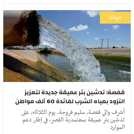
جهاتنا
قفصة: تدشين بئر عميقة جديدة لتعزيز
التزود بمياه الشرب لفائدة 60 ألف مواطن
أشرف والي قفصة، سليم فروجة، يوم الثلاثاء، على
تدشين بئر عميقة بمعتمدية القصر، في إطار دعم
الموارد