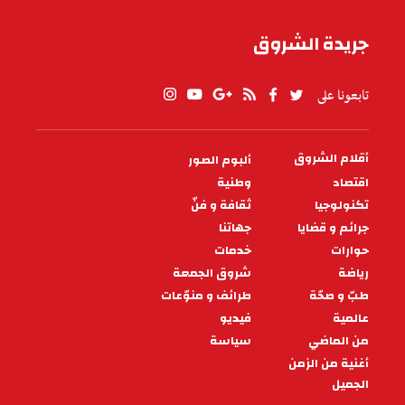
جريدة الشروق
تابعونا على
أقلام الشروق
ألبوم الصور
PIED
DE
اقتصاد
وطنية
PAGE
تكنولوجيا
ثقافة و فنّ
جرائم و قضايا
جهاتنا
حوارات
خدمات
رياضة
شروق الجمعة
طبّ و صحّة
طرائف و منوّعات
عالمية
فيديو
من الماضي
سياسة
أغنية من الزمن
الجميل