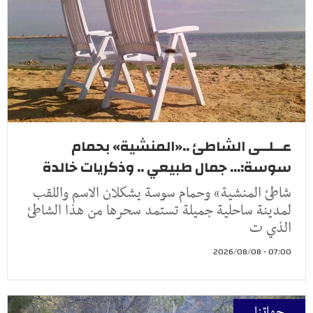
عــلــى الشاطئ ..«المنشية» بحمام
سوسة:... جمال طبيعي .. وذكريات خالدة
شاطئ المنشية» وحمام سوسة يشكلان الاسم واللقب
لمدينة ساحلية جميلة تستمد سحرها من هذا الشاطئ
الذي ت
07:00 - 2026/08/08
جهاتنا