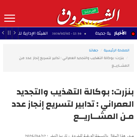
Aller
au
contenu
principal
MAIN
الأخبار
حترافية جديدة
الهيئة الإدارية للبلديين تُعلن إضراب
12:36 - 2026/08/08
NAVIGATION
الصفحة الرئيسية
جهاتنا
بنزرت: بوكالة التهذيب والتجديد العمراني : تدابير لتسريع إنجاز عدد مـن
المشــاريــع
بنزرت: بوكالة التهذيب والتجديد
العمراني : تدابير لتسريع إنجاز عدد
مـن المشــاريــع
صدر هذا المقال بالنسخة الورقية للشروق - تاريخ النشر : 2026/04/12