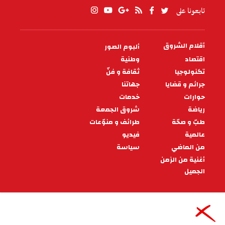
تابعونا على
أقلام الشروق
ألبوم الصور
PIED
DE
اقتصاد
وطنية
PAGE
تكنولوجيا
ثقافة و فنّ
جرائم و قضايا
جهاتنا
حوارات
خدمات
رياضة
شروق الجمعة
طبّ و صحّة
طرائف و منوّعات
عالمية
فيديو
من الماضي
سياسة
أغنية من الزمن
الجميل