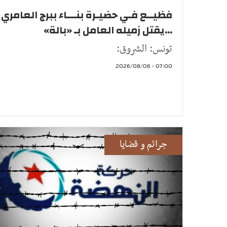
فظيــع فـي حضيـرة بنـــاء ببرج العامري
...يقتل زميله العامل بـ «بالة»
تونس: الشروق:
07:00 - 2026/08/06
جرائم و قضايا