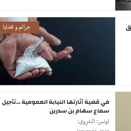
ق
جرائم و قضايا
في قضية أثارتها النيابة العمومية ...تأجيل
سماع سهام بن سدرين
تونس: الشروق: