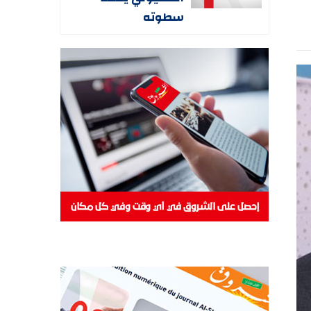
سطوته