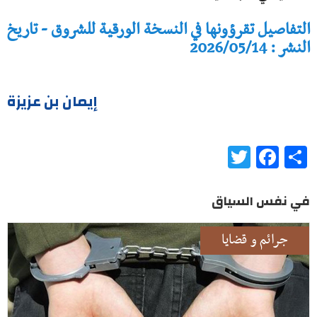
التفاصيل تقرؤونها في النسخة الورقية للشروق - تاريخ
النشر : 2026/05/14
إيمان بن عزيزة
Twitter
Facebook
Share
في نفس السياق
جرائم و قضايا