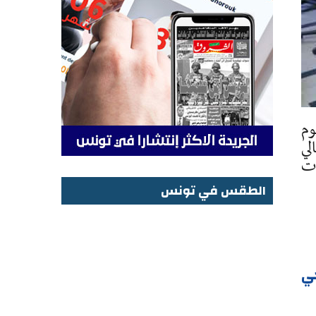
وم
لي
دت
الطقس في تونس
الطقس في تونس
ي