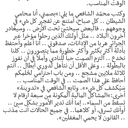
الوقت المناسب.
وكتب محمّد الشافعي ما يلي:»بصمتي، أنا محامي
الشيطان .. كل صباح، أمتنع عن تفجير كل شيء في
وجوههم .. فالبعض سيختبئ تحت الأرض .. وسيغادر
آخرون البلاد .. مثل أولئك الذين رحلوا مؤخرا عبر
الجزائر هربا من الإدانات، صدقوني .. أنا أعلم وأحتفظ
بأدلة أكثر بكثير وأكثر خطورة مما يتصورون .. كلنا
نخدع .. ألتزم الصمت حباً للنادي وأملاً في أن نفوز
بالبطولة .. وعلى الأقل أن نتأهل لدوري أبطال .. أنتم
ثلاثة ملايين مشجع .. ومن باب احترامي لحُلمكم
أحافظ على هذا الصمت .. في الوقت المناسب ..
سَيُكشف كل شيء». وتابع الشافعي في «تدوينة»
أخرى:»المشاكل المالية المكونة من سبعة أرقام لا
تسقط من السماء.. إما أنك تدير الأمور بشكل سيئ ..
أوأنك تسرق، أو كلاهما.. في جميع الحالات أنت مذنب
.. القانون لا يحمي المغفلين».