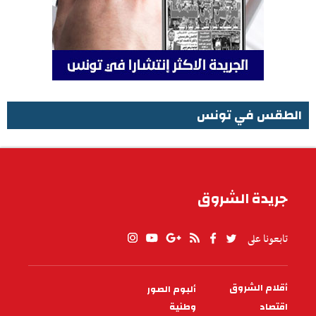
الطقس في تونس
الطقس في تونس
جريدة الشروق
تابعونا على
أقلام الشروق
ألبوم الصور
PIED
DE
اقتصاد
وطنية